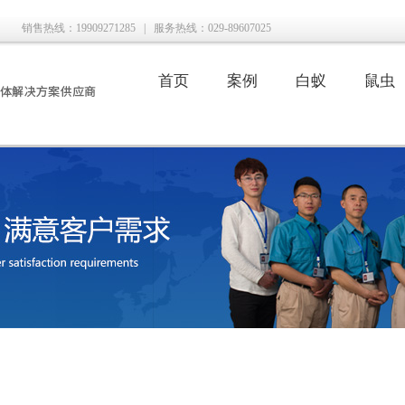
销售热线：19909271285
|
服务热线：029-89607025
首页
案例
白蚁
鼠虫
|
|
|
|