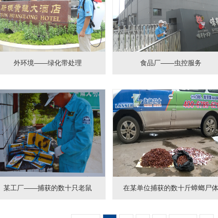
外环境——绿化带处理
食品厂——虫控服务
某工厂——捕获的数十只老鼠
在某单位捕获的数十斤蟑螂尸