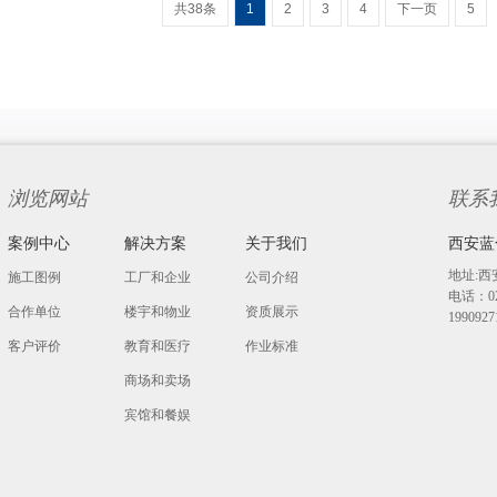
共38条
1
2
3
4
下一页
5
浏览网站
联系
案例中心
解决方案
关于我们
西安蓝
地址:西
施工图例
工厂和企业
公司介绍
电话：029
合作单位
楼宇和物业
资质展示
19909
客户评价
教育和医疗
作业标准
商场和卖场
宾馆和餐娱
其他