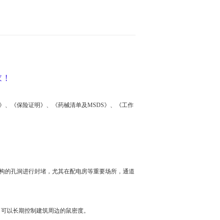
求！
》、《保险证明》、《药械清单及MSDS》、《工作
构的孔洞进行封堵，尤其在配电房等重要场所，通道
剂，可以长期控制建筑周边的鼠密度。