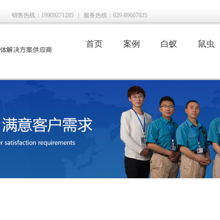
销售热线：19909271285
|
服务热线：029-89607025
首页
案例
白蚁
鼠虫
|
|
|
|