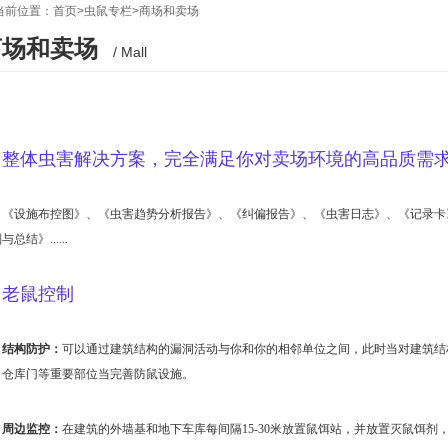
当前位置：
首页
>
虫鼠专栏
>
商场和卖场
商场和卖场
/ Mall
整体虫害解决方案，完全满足你对卖场环境的高品质需
《设施布控图》、《虫害趋势分析报告》、《纠偏报告》、《虫害日志》、《记录卡
与总结》......
老鼠控制
结构防护：
可以通过建筑结构的漏洞活动与你和你的相邻单位之间，此时当对建筑结
、仓库门等重要部位当完善防鼠设施。
周边监控：
在建筑的外墙基和地下车库每间隔15-30米放置鼠饵站，并放置灭鼠饵