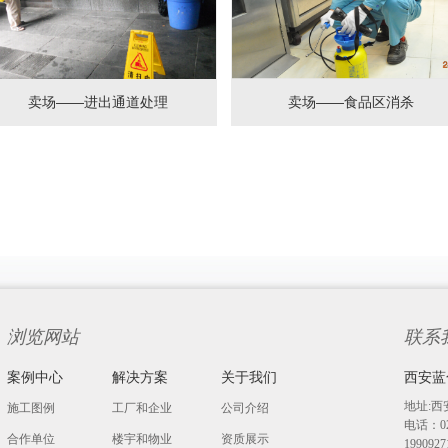
卖场——进出通道处理
卖场——食品区消杀
浏览网站
联系
案例中心
解决方案
关于我们
西安蓝
地址:西
施工图例
工厂和企业
公司介绍
电话：029
合作单位
楼宇和物业
资质展示
19909