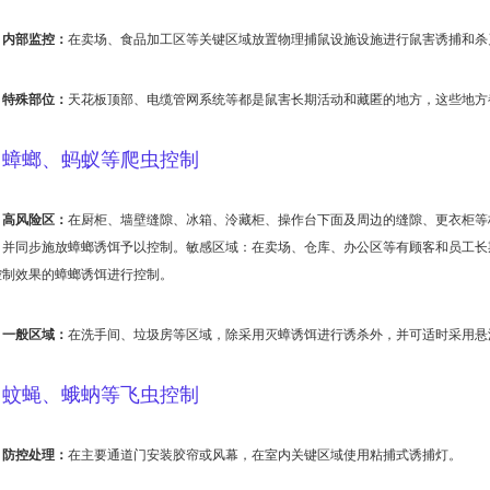
内部监控：
在卖场、食品加工区等关键区域放置物理捕鼠设施设施进行鼠害诱捕和杀
特殊部位：
天花板顶部、电缆管网系统等都是鼠害长期活动和藏匿的地方，这些地方
蟑螂、蚂蚁等爬虫控制
高风险区：
在厨柜、墙壁缝隙、冰箱、泠藏柜、操作台下面及周边的缝隙、更衣柜等
，并同步施放蟑螂诱饵予以控制。敏感区域：在卖场、仓库、办公区等有顾客和员工长
控制效果的蟑螂诱饵进行控制。
一般区域：
在洗手间、垃圾房等区域，除采用灭蟑诱饵进行诱杀外，并可适时采用悬
蚊蝇、蛾蚋等飞虫控制
防控处理：
在主要通道门安装胶帘或风幕，在室内关键区域使用粘捕式诱捕灯。