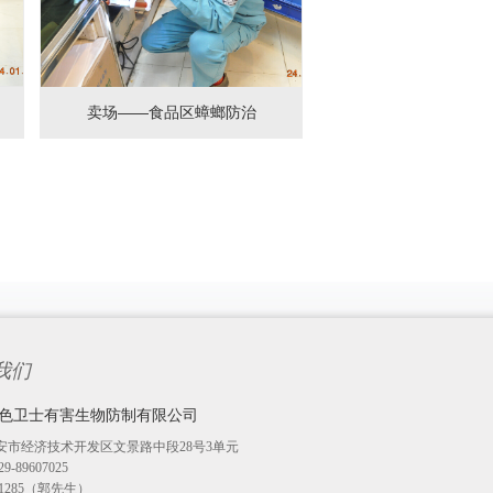
卖场——食品区蟑螂防治
我们
色卫士有害生物防制有限公司
安市经济技术开发区文景路中段28号3单元
-89607025
271285（郭先生）