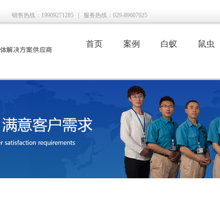
销售热线：19909271285
|
服务热线：029-89607025
首页
案例
白蚁
鼠虫
|
|
|
|