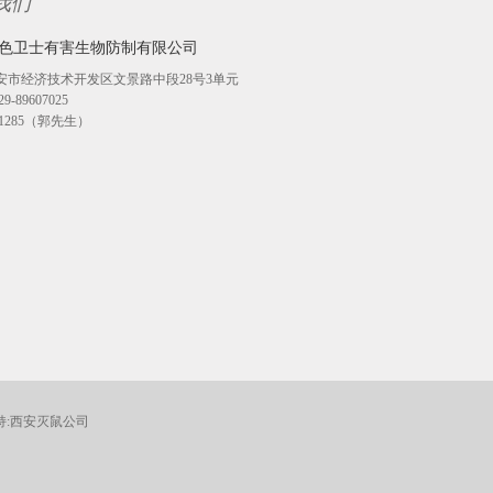
我们
色卫士有害生物防制有限公司
安市经济技术开发区文景路中段28号3单元
-89607025
271285（郭先生）
:
西安灭鼠公司