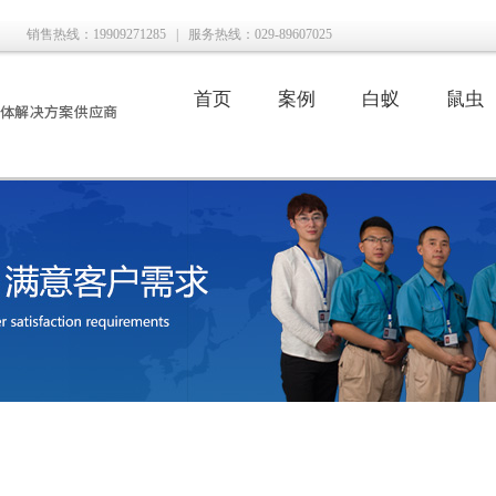
销售热线：19909271285
|
服务热线：029-89607025
首页
案例
白蚁
鼠虫
|
|
|
|