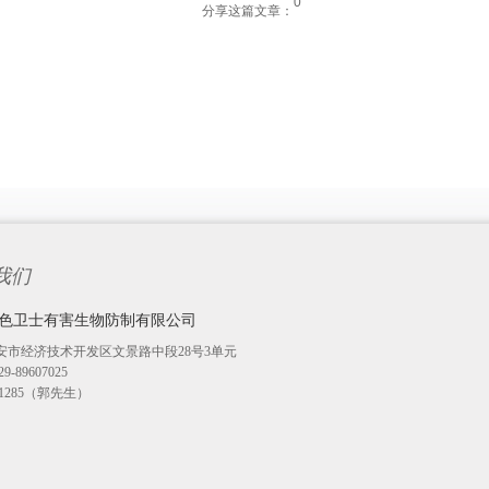
0
分享这篇文章：
我们
色卫士有害生物防制有限公司
安市经济技术开发区文景路中段28号3单元
-89607025
271285（郭先生）