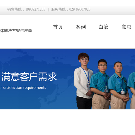
销售热线：19909271285
|
服务热线：029-89607025
首页
案例
白蚁
鼠虫
|
|
|
|