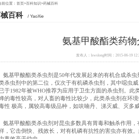
当前位置：
首页
>
百科知识
>
药械百科
药械百科
/ YaoXie
氨基甲酸酯类药物
发布人：lswslong
时间：2015-06-19 12:
氨基甲酸酯类杀虫剂是50年代发展起来的有机合成杀
类杀虫剂中的第二位，仅次于有机磷杀虫剂，其中噁虫威
已于1982年被WHO推荐为应用于卫生方面的杀虫剂。
蜂的毒性较高，对人畜的毒性比较少，此类杀虫剂在环境
毒性 极高，属较高毒级品种，如呋喃丹、涕灭威、灭多
氨基甲酸酯类杀虫剂对昆虫多数具有胃毒和触杀作用，有
样，它击倒快、残效长，对有机磷有抗性的害虫亦有效。
虫毒效高于幼虫。