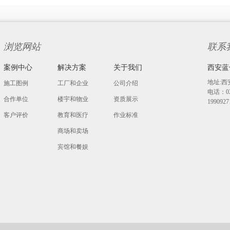
浏览网站
联系
案例中心
解决方案
关于我们
西安蓝
地址:西
施工图例
工厂和企业
公司介绍
电话：029
合作单位
楼宇和物业
资质展示
19909
客户评价
教育和医疗
作业标准
商场和卖场
宾馆和餐娱
其他